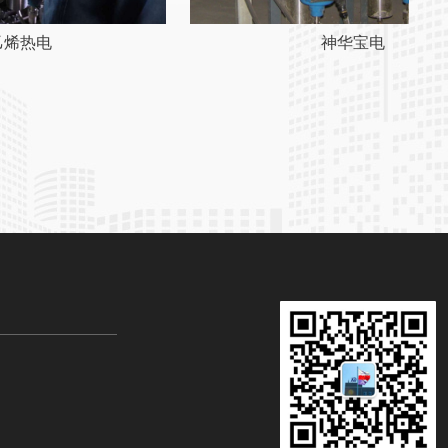
乙烯热电
神华宝电